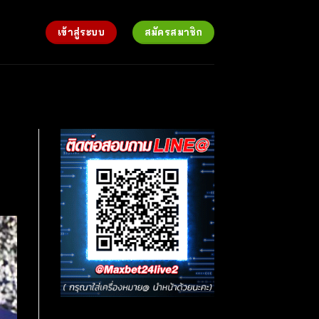
เข้าสู่ระบบ
สมัครสมาชิก