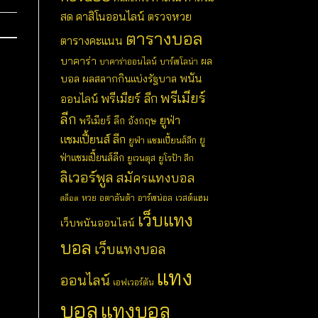
อ
คาสิโนออนไลน์
สด
ตรวจหวย
ลาบา
ตารางบอล
ลงเอย
ตารางคะแนน
ซัมเมอร์
นี้
บาคาร่า
ผล
บาคาร่าออนไลน์
บาร์เซโลน่า
ผลสลากกินแบ่งรัฐบาล
พนัน
บอล
พรีเมียร์
พรีเมียร์ ลีก
ออนไลน์
ลีก
ยูฟ่า
พรีเมียร์ ลีก อังกฤษ
แชมเปี้ยนส์ ลีก
ยู
ยูฟ่า แชมเปี้ยนส์ลีก
ฟ่าแชมเปี้ยนส์ลีก
ยูเวนตุส
ยูโรป้า ลีก
ลิเวอร์พูล
สมัครแทงบอล
หวย
อตาลันต้า
อาร์เซน่อล
เวสต์แฮม
สล็อต
เว็บแทง
เว็บพนันออนไลน์
บอล
เว็บแทงบอล
แทง
ออนไลน์
เอฟเวอร์ตัน
บอล
แทงบอล