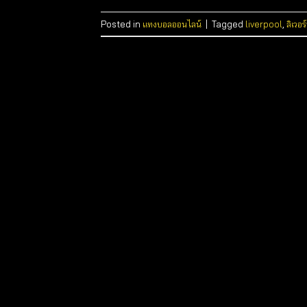
Posted in
แทงบอลออนไลน์
|
Tagged
liverpool
,
ลิเวอร