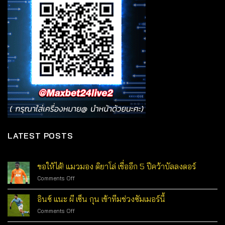
LATEST POSTS
ขอให้ได้! แมวมอง ดิยาโล่ เชื่ออีก 5 ปีคว้าบัลลงดอร์
on
Comments Off
ขอ
ให้
อินซ์ แนะ ผี เซ็น กุน เข้าทีมช่วงซัมเมอร์นี้
ได้!
on
Comments Off
แมวมอง
อิน
ดิ