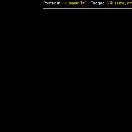
Posted in
แทงบอลออนไลน์
|
Tagged
16 ทีมสุดท้าย
,
ตา