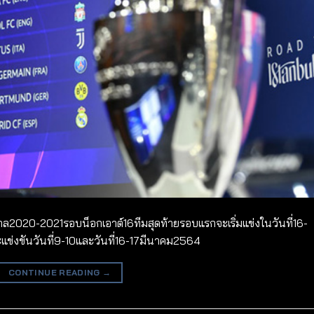
ดูกาล2020-2021รอบน็อกเอาต์16ทีมสุดท้ายรอบแรกจะเริ่มแข่งในวันที่16-
ข่งขันวันที่9-10และวันที่16-17มีนาคม2564
CONTINUE READING
→