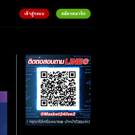
เข้าสู่ระบบ
สมัครสมาชิก