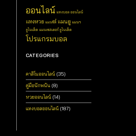
ออนไลน์
แทงบอล ออนไลน์
แมนยู
แทงหวย
แมนซิตี้
แมนฯ
ยูไนเต็ด
แมนเชสเตอร์ ยูไนเต็ด
โปรแกรมบอล
CATEGORIES
คาสิโนออนไลน์
(35)
คู่มือนักพนัน
(8)
หวยออนไลน์
(14)
แทงบอลออนไลน์
(187)