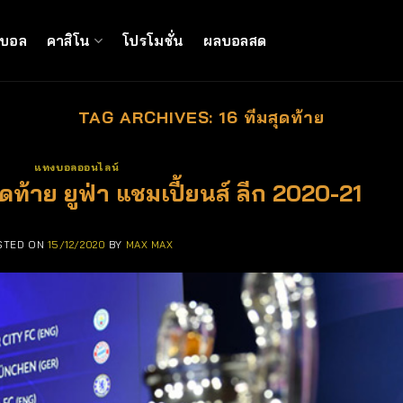
นบอล
คาสิโน
โปรโมชั่น
ผลบอลสด
TAG ARCHIVES:
16 ทีมสุดท้าย
แทงบอลออนไลน์
ุดท้าย ยูฟ่า แชมเปี้ยนส์ ลีก 2020-21
STED ON
15/12/2020
BY
MAX MAX