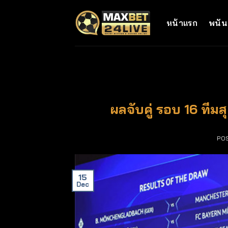
Skip
to
หน้าแรก
พนั
content
ผลจับคู่ รอบ 16 ทีมส
PO
15
Dec