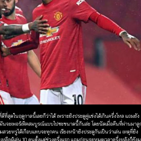
ดีที่สุดในฤดูกาลนี้เลยก็ว่าได้ เพราะยิงประตูคู่แข่งได้เกินครึ่งโหล แถมยัง
รมันจะเพอร์เฟ็คสมบูรณ์แบบไปซะขนาดนี้กันล่ะ โดยนัดเมื่อคืนที่ผ่านมาลู
มสวยหรูได้เกือบแทบจะทุกคน เรียงหน้ายิงประตูกันเป็นว่าเล่น เหตุที่ยิง
เหลือผู้เล่น 10 คนตั้งแต่ช่วงครึ่งแรก แถมก่อนจะหมดเวลาครึ่งหลังก็ยัง