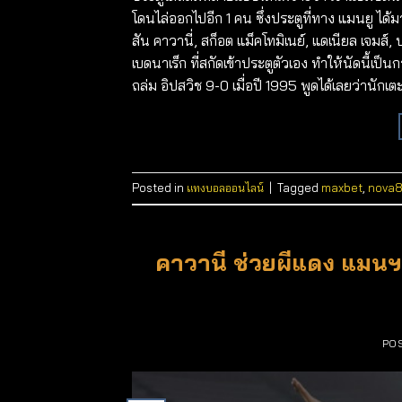
โดนไล่ออกไปอีก 1 คน ซึ่งประตูที่ทาง แมนยู ได้
สัน คาวานี่, สก็อต แม็คโทมิเนย์, แดเนียล เจมส์,
เบดนาเร็ก ที่สกัดเข้าประตูตัวเอง ทำให้นัดนี้เป
ถล่ม อิปสวิช 9-0 เมื่อปี 1995 พูดได้เลยว่านักเ
Posted in
แทงบอลออนไลน์
|
Tagged
maxbet
,
nova
คาวานี ช่วยผีแดง แมนฯ 
PO