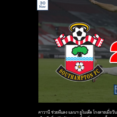
30
Nov
คาวานี ช่วยผีแดง แมนฯ ยูไนเต็ด โกงตายเมื่อว