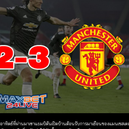
ันอาทิตย์ที่ผ่านมาเซาแธมป์ตันเปิดบ้านต้อนรับการมาเยือนของแมนเชสเตอ