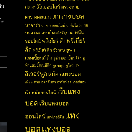
อ
ดิน
คาสิโนออนไลน์
สด
ตรวจหวย
ลาบา
ตารางบอล
ลงเอย
ตารางคะแนน
ซัมเมอร์
ไล่
นี้
บาคาร่า
ผล
บาคาร่าออนไลน์
บาร์เซโลน่า
ผลสลากกินแบ่งรัฐบาล
พนัน
บอล
พรีเมียร์
พรีเมียร์ ลีก
ออนไลน์
ลีก
ยูฟ่า
พรีเมียร์ ลีก อังกฤษ
แชมเปี้ยนส์ ลีก
ยู
ยูฟ่า แชมเปี้ยนส์ลีก
ฟ่าแชมเปี้ยนส์ลีก
ยูเวนตุส
ยูโรป้า ลีก
ลิเวอร์พูล
สมัครแทงบอล
หวย
อตาลันต้า
อาร์เซน่อล
เวสต์แฮม
สล็อต
เว็บแทง
เว็บพนันออนไลน์
บอล
เว็บแทงบอล
แทง
ออนไลน์
เอฟเวอร์ตัน
บอล
แทงบอล