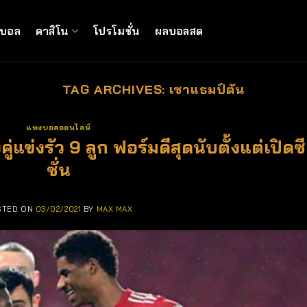
นบอล
คาสิโน
โปรโมชั่น
ผลบอลสด
TAG ARCHIVES:
เซาแธมป์ตัน
แทงบอลออนไลน์
คู่แข่งรัว 9 ลูก ฟอร์มดีสุดนับตั้งแต่เปิดซี
ซั่น
STED ON
03/02/2021
BY
MAX MAX