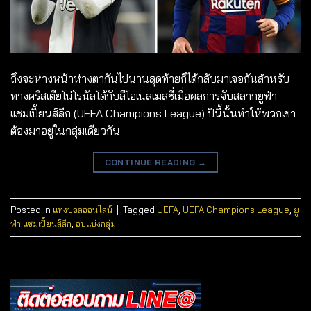
ถึงจะห่างหน้าห่างตากันไปนานสุดท้ายก็ได้กลับมาเจอกันสำหรับ
ทางคริสเตียโน่โรนัลโด้กับลีโอเนลเมสซี่เมื่อผลการจับสลากยูฟ่า
แชมเปี้ยนส์ลีก (UEFA Champions League) ปีนี้นั้นทำให้พวกเขา
ต้องมาอยู่ในกลุ่มเดียวกัน
CONTINUE READING
→
Posted in
แทงบอลออนไลน์
|
Tagged
UEFA
,
UEFA Champions League
,
ยู
ฟ่า แชมเปี้ยนส์ลีก
,
อบแบ่งกลุ่ม