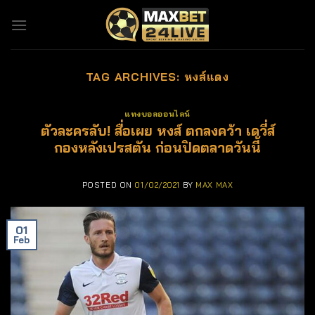
Skip
to
content
TAG ARCHIVES:
หงส์แดง
แทงบอลออนไลน์
ตัวละครลับ! สื่อเผย หงส์ ตกลงคว้า เดวี่ส์
กองหลังเปรสตัน ก่อนปิดตลาดวันนี้
POSTED ON
01/02/2021
BY
MAX MAX
01
Feb