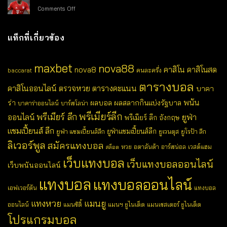
แนะ
โล่
on
Comments Off
ผี
เชื่อ
สื่อ
เซ็น
อีก
เผย
กุน
5
เหลือ
เข้า
แท็กที่เกี่ยวข้อง
ปี
แค่
ทีม
คว้า
2
ช่วง
บัล
ทีม
ซัมเมอร์
ลง
maxbet
nova88
คาสิโน
nova8
คาสิโนสด
ที่
คนละครึ่ง
baccarat
นี้
ดอร์
ตาม
ตารางบอล
จีบ
คาสิโนออนไลน์
ตารางคะแนน
ตรวจหวย
บาคา
อ
ผลสลากกินแบ่งรัฐบาล
พนัน
ร่า
ผลบอล
บาคาร่าออนไลน์
บาร์เซโลน่า
ลาบา
ลงเอย
พรีเมียร์ลีก
พรีเมียร์ ลีก
ยูฟ่า
ออนไลน์
พรีเมียร์ ลีก อังกฤษ
ซัมเมอร์
แชมเปี้ยนส์ ลีก
นี้
ยูฟ่าแชมเปี้ยนส์ลีก
ยูฟ่า แชมเปี้ยนส์ลีก
ยูเวนตุส
ยูโรป้า ลีก
ลิเวอร์พูล
สมัครแทงบอล
หวย
อตาลันต้า
อาร์เซน่อล
เวสต์แฮม
สล็อต
เว็บแทงบอล
เว็บแทงบอลออนไลน์
เว็บพนันออนไลน์
แทงบอล
แทงบอลออนไลน์
เอฟเวอร์ตัน
แทงบอล
แมนยู
แทงหวย
ออนไลน์
แมนซิตี้
แมนฯ ยูไนเต็ด
แมนเชสเตอร์ ยูไนเต็ด
โปรแกรมบอล