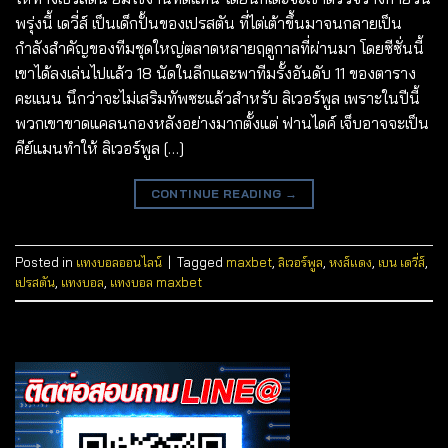
พรุ่งนี้ เดวี่ส์ เป็นเด็กปั้นของเปรสตัน ที่ไต่เต้าขึ้นมาจนกลายเป็น
กำลังสำคัญของทีมชุดใหญ่ตลาดหลายฤดูกาลที่ผ่านมา โดยซีซั่นนี้
เขาได้ลงเล่นไปแล้ว 18 นัดในลีกและพาทีมรั้งอันดับ 11 ของตาราง
คะแนน นึกว่าจะไม่เสริมทัพซะแล้วสำหรับ ลิเวอร์พูล เพราะในปีนี้
พวกเขาขาดแคลนกองหลังอย่างมากตั้งแต่ ฟานไดค์ เจ็บอาจจะเป็น
คีย์แมนทำให้ ลิเวอร์พูล […]
CONTINUE READING
→
Posted in
แทงบอลออนไลน์
|
Tagged
maxbet
,
ลิเวอร์พูล
,
หงส์แดง
,
เบน เดวี่ส์
,
เปรสตัน
,
แทงบอล
,
แทงบอล maxbet