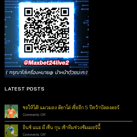
LATEST POSTS
ขอให้ได้! แมวมอง ดิยาโล่ เชื่ออีก 5 ปีคว้าบัลลงดอร์
on
Comments Off
ขอ
ให้
อินซ์ แนะ ผี เซ็น กุน เข้าทีมช่วงซัมเมอร์นี้
ได้!
on
Comments Off
แมวมอง