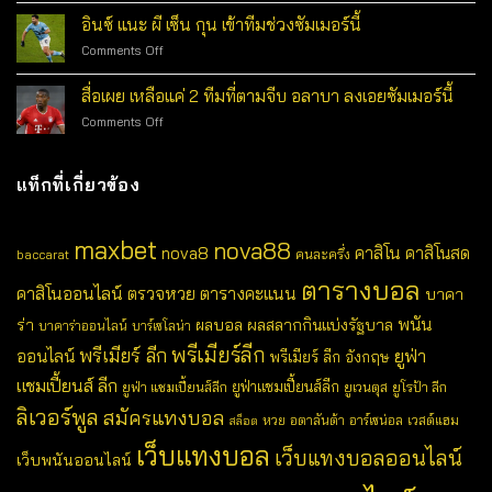
ให้
อินซ์ แนะ ผี เซ็น กุน เข้าทีมช่วงซัมเมอร์นี้
ได้!
on
Comments Off
แมวมอง
อิน
ดิ
ซ์
ยา
สื่อเผย เหลือแค่ 2 ทีมที่ตามจีบ อลาบา ลงเอยซัมเมอร์นี้
แนะ
โล่
on
Comments Off
ผี
เชื่อ
สื่อ
เซ็น
อีก
เผย
กุน
5
เหลือ
เข้า
แท็กที่เกี่ยวข้อง
ปี
แค่
ทีม
คว้า
2
ช่วง
บัล
ทีม
ซัมเมอร์
ลง
maxbet
nova88
คาสิโน
nova8
คาสิโนสด
ที่
คนละครึ่ง
baccarat
นี้
ดอร์
ตาม
ตารางบอล
จีบ
คาสิโนออนไลน์
ตารางคะแนน
ตรวจหวย
บาคา
อ
ผลสลากกินแบ่งรัฐบาล
พนัน
ร่า
ผลบอล
บาคาร่าออนไลน์
บาร์เซโลน่า
ลาบา
ลงเอย
พรีเมียร์ลีก
พรีเมียร์ ลีก
ยูฟ่า
ออนไลน์
พรีเมียร์ ลีก อังกฤษ
ซัมเมอร์
แชมเปี้ยนส์ ลีก
นี้
ยูฟ่าแชมเปี้ยนส์ลีก
ยูฟ่า แชมเปี้ยนส์ลีก
ยูเวนตุส
ยูโรป้า ลีก
ลิเวอร์พูล
สมัครแทงบอล
หวย
อตาลันต้า
อาร์เซน่อล
เวสต์แฮม
สล็อต
เว็บแทงบอล
เว็บแทงบอลออนไลน์
เว็บพนันออนไลน์