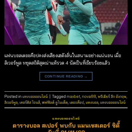
แฟนบอลเดอะค็อปคงส่งเสียงเฮดังลั่นในสนามอย่างแน่นอน เมื่อ
ลิเวอร์พูล หยุดสถิติสุดเน่าแพ้รวด 4 นัดเป็นที่เรียบร้อยแล้ว
CONTINUE READING
→
Posted in
แทงบอลออนไลน์
|
Tagged
maxbet
,
nova88
,
พรีเมียร์ ลีก อังกฤษ
,
ลิเวอร์พูล
,
เคอร์ติส โจนส์
,
เชฟฟิลด์ ยูไนเต็ด
,
เดอะค็อป
,
แทงบอล
,
แทงบอลออนไลน์
แทงบอลออนไลน์
ตารางบอล สเปอร์ พบกับ แมนเชสเตอร์ ซิตี้