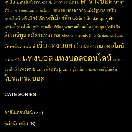
ตารางบอล
จีบ
คาสิโนออนไลน์
ตารางคะแนน
ตรวจหวย
บาคา
อ
ผลสลากกินแบ่งรัฐบาล
พนัน
ร่า
ผลบอล
บาคาร่าออนไลน์
บาร์เซโลน่า
ลาบา
ลงเอย
พรีเมียร์ลีก
พรีเมียร์ ลีก
ยูฟ่า
ออนไลน์
พรีเมียร์ ลีก อังกฤษ
ซัมเมอร์
แชมเปี้ยนส์ ลีก
นี้
ยูฟ่าแชมเปี้ยนส์ลีก
ยูฟ่า แชมเปี้ยนส์ลีก
ยูเวนตุส
ยูโรป้า ลีก
ลิเวอร์พูล
สมัครแทงบอล
หวย
อตาลันต้า
อาร์เซน่อล
เวสต์แฮม
สล็อต
เว็บแทงบอล
เว็บแทงบอลออนไลน์
เว็บพนันออนไลน์
แทงบอล
แทงบอลออนไลน์
เอฟเวอร์ตัน
แทงบอล
แมนยู
แทงหวย
ออนไลน์
แมนซิตี้
แมนฯ ยูไนเต็ด
แมนเชสเตอร์ ยูไนเต็ด
โปรแกรมบอล
CATEGORIES
คาสิโนออนไลน์
(35)
คู่มือนักพนัน
(8)