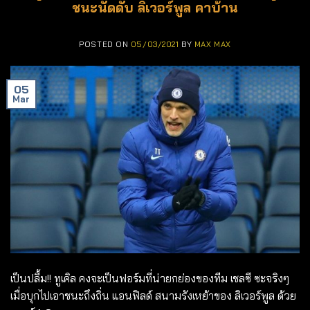
ชนะนัดดับ ลิเวอร์พูล คาบ้าน
POSTED ON
05/03/2021
BY
MAX MAX
05
Mar
เป็นปลื้ม!! ทูเคิล คงจะเป็นฟอร์มที่น่ายกย่องของทีม เชลซี ซะจริงๆ
เมื่อบุกไปเอาชนะถึงถิ่น แอนฟิลด์ สนามรังเหย้าของ ลิเวอร์พูล ด้วย