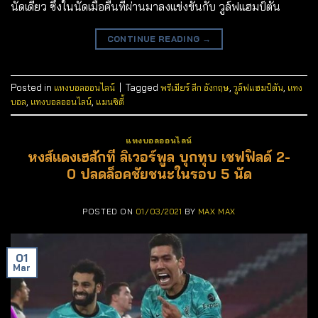
นัดเดียว ซึ่งในนัดเมื่อคืนที่ผ่านมาลงแข่งขันกับ วูล์ฟแฮมป์ตัน
CONTINUE READING
→
Posted in
แทงบอลออนไลน์
|
Tagged
พรีเมียร์ ลีก อังกฤษ
,
วูล์ฟแฮมป์ตัน
,
แทง
บอล
,
แทงบอลออนไลน์
,
แมนซิตี้
แทงบอลออนไลน์
หงส์แดงเฮสักที ลิเวอร์พูล บุกทุบ เชฟฟิลด์ 2-
0 ปลดล็อคชัยชนะในรอบ 5 นัด
POSTED ON
01/03/2021
BY
MAX MAX
01
Mar