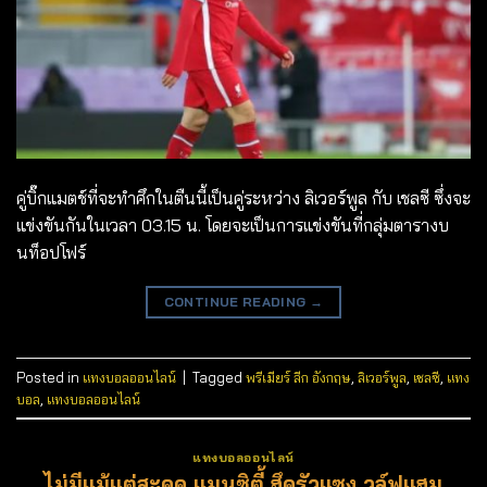
คู่บิ๊กแมตช์ที่จะทำศึกในตืนนี้เป็นคู่ระหว่าง ลิเวอร์พูล กับ เชลซี ซึ่งจะ
แข่งขันกันในเวลา 03.15 น. โดยจะเป็นการแข่งขันที่กลุ่มตารางบ
นท็อปโฟร์
CONTINUE READING
→
Posted in
แทงบอลออนไลน์
|
Tagged
พรีเมียร์ ลีก อังกฤษ
,
ลิเวอร์พูล
,
เชลซี
,
แทง
บอล
,
แทงบอลออนไลน์
แทงบอลออนไลน์
ไม่มีแม้แต่สะดุด แมนซิตี้ ฮึดรัวแซง วูล์ฟแฮม