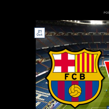
PO
21
Oct