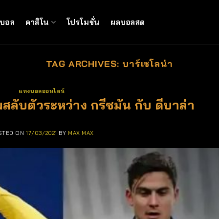
นบอล
คาสิโน
โปรโมชั่น
ผลบอลสด
TAG ARCHIVES:
บาร์เซโลน่า
แทงบอลออนไลน์
สลับตัวระหว่าง กรีซมัน กับ ดีบาล่า
STED ON
17/03/2021
BY
MAX MAX