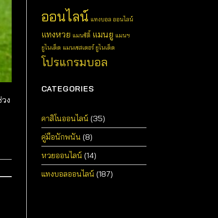
ออนไลน์
แทงบอล ออนไลน์
แมนยู
แทงหวย
แมนซิตี้
แมนฯ
ยูไนเต็ด
แมนเชสเตอร์ ยูไนเต็ด
โปรแกรมบอล
CATEGORIES
ช่วง
คาสิโนออนไลน์
(35)
คู่มือนักพนัน
(8)
หวยออนไลน์
(14)
แทงบอลออนไลน์
(187)