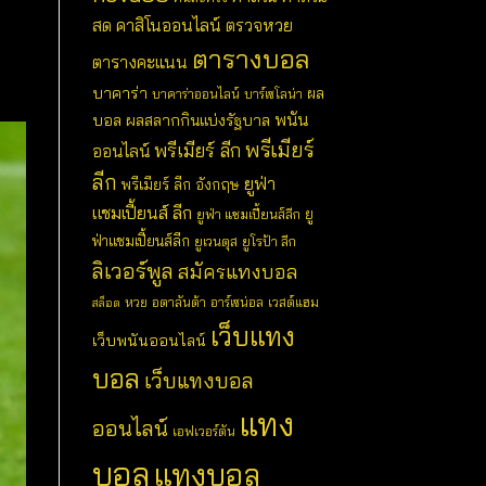
อ
คาสิโนออนไลน์
สด
ตรวจหวย
ลาบา
ตารางบอล
ลงเอย
ตารางคะแนน
ซัมเมอร์
นี้
บาคาร่า
ผล
บาคาร่าออนไลน์
บาร์เซโลน่า
ผลสลากกินแบ่งรัฐบาล
พนัน
บอล
พรีเมียร์
พรีเมียร์ ลีก
ออนไลน์
ลีก
ยูฟ่า
พรีเมียร์ ลีก อังกฤษ
แชมเปี้ยนส์ ลีก
ยู
ยูฟ่า แชมเปี้ยนส์ลีก
ฟ่าแชมเปี้ยนส์ลีก
ยูเวนตุส
ยูโรป้า ลีก
ลิเวอร์พูล
สมัครแทงบอล
หวย
อตาลันต้า
อาร์เซน่อล
เวสต์แฮม
สล็อต
เว็บแทง
เว็บพนันออนไลน์
บอล
เว็บแทงบอล
แทง
ออนไลน์
เอฟเวอร์ตัน
บอล
แทงบอล