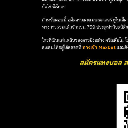
กัลโช่ ซีเรียอา
สำหรับตอนนี้ อดีตดาวเตะแมนเชสเตอร์ ยูไนเต็ด 
ทางการรวมแล้วจำนวน 759 ประตูเท่ากับสถิติของ
ใครที่เป็นแฟนคลับของดาวยิงอย่าง คริสเตียโน่ โ
ลงเล่นให้อยู่ได้ตลอดที่
ทางเข้า Maxbet
และยั
สมัครแทงบอล ส