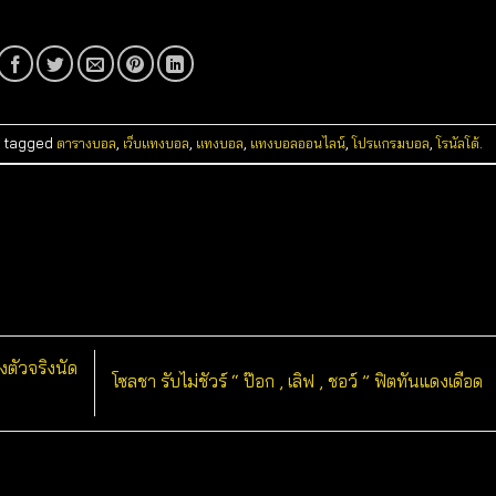
 tagged
ตารางบอล
,
เว็บแทงบอล
,
แทงบอล
,
แทงบอลออนไลน์
,
โปรแกรมบอล
,
โรนัลโด้
.
งตัวจริงนัด
โซลชา รับไม่ชัวร์ “ ป๊อก , เลิฟ , ชอว์ ” ฟิตทันแดงเดือด