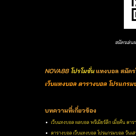
สมัครเล่นผ
NOVA88
โปรโมชั่น
แทงบอล สมัครใหม
เว็บแทงบอล ตารางบอล โปรแกรมบอล
บทความที่เกี่ยวข้อง
เว็บแทงบอล ผลบอล พรีเมียร์ลีก เมื่อคืน ตาร
ตารางบอล เว็บแทงบอล โปรแกรมบอล วันเสาร์