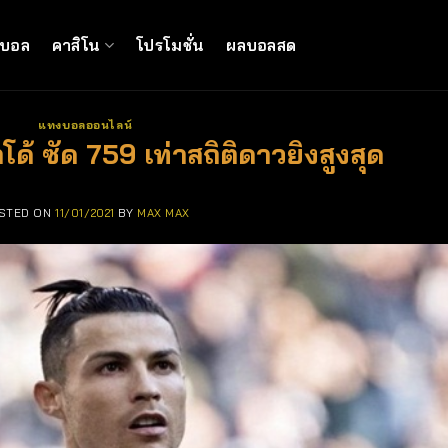
นบอล
คาสิโน
โปรโมชั่น
ผลบอลสด
แทงบอลออนไลน์
โด้ ซัด 759 เท่าสถิติดาวยิงสูงสุด
STED ON
11/01/2021
BY
MAX MAX