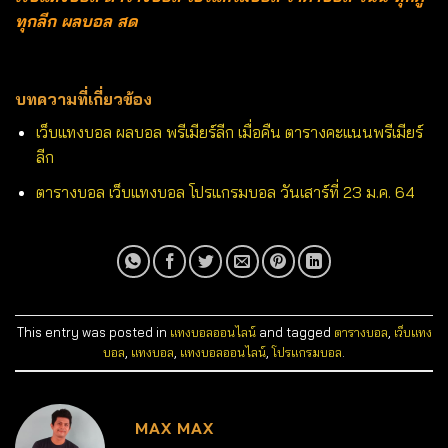
ทุกลีก ผลบอล สด
บทความที่เกี่ยวข้อง
เว็บแทงบอล ผลบอล พรีเมียร์ลีก เมื่อคืน ตารางคะแนนพรีเมียร์
ลีก
ตารางบอล เว็บแทงบอล โปรแกรมบอล วันเสาร์ที่ 23 ม.ค. 64
This entry was posted in
แทงบอลออนไลน์
and tagged
ตารางบอล
,
เว็บแทง
บอล
,
แทงบอล
,
แทงบอลออนไลน์
,
โปรแกรมบอล
.
MAX MAX