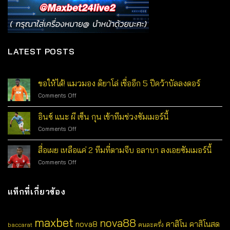
LATEST POSTS
ขอให้ได้! แมวมอง ดิยาโล่ เชื่ออีก 5 ปีคว้าบัลลงดอร์
on
Comments Off
ขอ
ให้
อินซ์ แนะ ผี เซ็น กุน เข้าทีมช่วงซัมเมอร์นี้
ได้!
on
Comments Off
แมวมอง
อิน
ดิ
ซ์
ยา
สื่อเผย เหลือแค่ 2 ทีมที่ตามจีบ อลาบา ลงเอยซัมเมอร์นี้
แนะ
โล่
on
Comments Off
ผี
เชื่อ
สื่อ
เซ็น
อีก
เผย
กุน
5
เหลือ
เข้า
แท็กที่เกี่ยวข้อง
ปี
แค่
ทีม
คว้า
2
ช่วง
บัล
ทีม
ซัมเมอร์
ลง
maxbet
nova88
คาสิโน
nova8
คาสิโนสด
ที่
คนละครึ่ง
baccarat
นี้
ดอร์