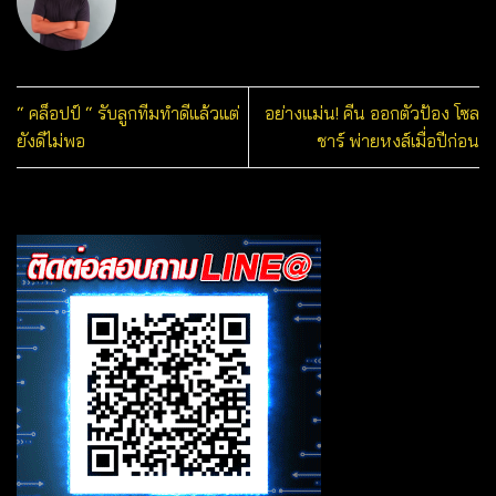
“ คล็อปป์ “ รับลูกทีมทำดีแล้วแต่
อย่างแม่น! คีน ออกตัวป้อง โซล
ยังดีไม่พอ
ชาร์ พ่ายหงส์เมื่อปีก่อน