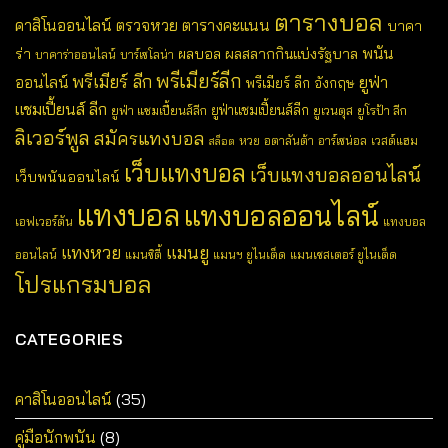
ตาม
ตารางบอล
จีบ
คาสิโนออนไลน์
ตารางคะแนน
ตรวจหวย
บาคา
อ
ผลสลากกินแบ่งรัฐบาล
พนัน
ร่า
ผลบอล
บาคาร่าออนไลน์
บาร์เซโลน่า
ลาบา
ลงเอย
พรีเมียร์ลีก
พรีเมียร์ ลีก
ยูฟ่า
ออนไลน์
พรีเมียร์ ลีก อังกฤษ
ซัมเมอร์
แชมเปี้ยนส์ ลีก
นี้
ยูฟ่าแชมเปี้ยนส์ลีก
ยูฟ่า แชมเปี้ยนส์ลีก
ยูเวนตุส
ยูโรป้า ลีก
ลิเวอร์พูล
สมัครแทงบอล
หวย
อตาลันต้า
อาร์เซน่อล
เวสต์แฮม
สล็อต
เว็บแทงบอล
เว็บแทงบอลออนไลน์
เว็บพนันออนไลน์
แทงบอล
แทงบอลออนไลน์
เอฟเวอร์ตัน
แทงบอล
แมนยู
แทงหวย
ออนไลน์
แมนซิตี้
แมนฯ ยูไนเต็ด
แมนเชสเตอร์ ยูไนเต็ด
โปรแกรมบอล
CATEGORIES
คาสิโนออนไลน์
(35)
คู่มือนักพนัน
(8)