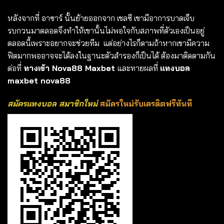
หลังจากที่ อาซาร์ นั้นย้ายออกจาก เชลซี เขามีอาการบาดเจ็บ
รบกวนมาตลอดจึงทำให้เขานั้นไม่พอใจกับสภาพที่ตัวเองเป็นอยู่
ตลอดนี้เพราะอยากจะช่วยทีม แต่อย่างไรก็ตามถ้าหากเขามีความ
ฟิตมากพออาจจะได้ลงในฐานะตัวสำรองก็เป็นได้ ต้องมาติดตามกัน
ต่อที่
ทางเข้า Nova88 Maxbet
และทายผลที่
แทงบอล
maxbet nova88
สมัครแทงบอล สมาชิกใหม่
สมัครใหม่รับเครดิตฟรีทันที