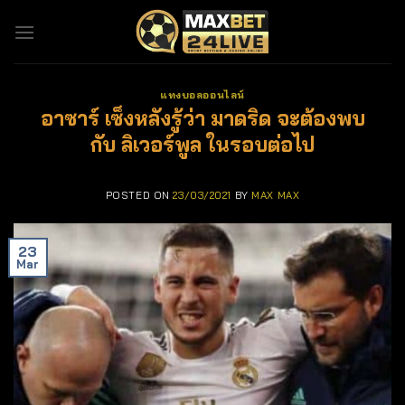
Skip
to
content
แทงบอลออนไลน์
อาซาร์ เซ็งหลังรู้ว่า มาดริด จะต้องพบ
กับ ลิเวอร์พูล ในรอบต่อไป
POSTED ON
23/03/2021
BY
MAX MAX
23
Mar