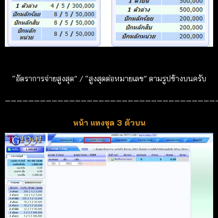
“อัตราการจ่ายสูงสุด” / “สูงสุดต่อหมายเลข” ตามรูปข้างบนครับ
————————————————————————————————————
หน้า แทงชุด 3 ตัวบน