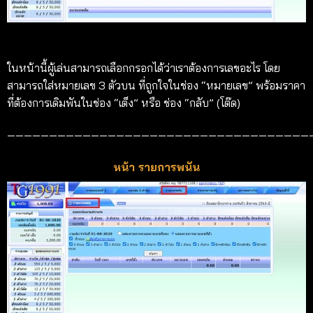
ในหน้านี้ผู้เล่นสามารถเลือกกรอกได้ว่าเราต้องการเลขอะไร โดย
สามารถใส่หมายเลข 3 ตัวบน ที่ถูกใจในช่อง “หมายเลข” พร้อมราคา
ที่ต้องการเดิมพันในช่อง “เต็ง” หรือ ช่อง “กลับ” (โต๊ด)
————————————————————————————————————
หน้า รายการพนัน