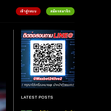
เข้าสู่ระบบ
สมัครสมาชิก
LATEST POSTS