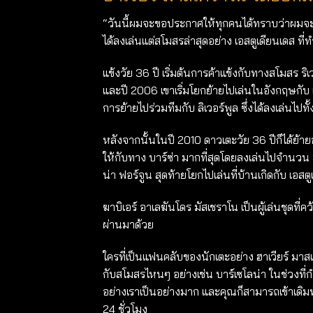
“วันนี้ผมจะขอประกาศให้ทุกคนได้ทราบว่าผมจ
ได้ลงเล่นแต่สโมสรล่าสุดอย่าง เอสตูเดียนเดส ท
แข้งวัย 36 ปี เริ่มต้นการค้าแข้งกับทางสโมสร ริเ
และปี 2006 เขาเริ่มโยกย้ายไปเล่นในอังกฤษกับ 
การย้ายไปร่วมทีมกับ ลิเวอร์พูล ซึ่งได้ลงเล่นไปท
หลังจากนั้นในปี 2010 ดาวเตะวัย 36 ปีก็ได้ย้ายอ
ให้กับทาง บาร์ซ่า มากที่สุดโดยลงเล่นไปจำนวน 3
น่า ฟอร์จูน สุดท้ายโยกไปเล่นที่บ้านเกิดกับ เอสต
ฆาบิเอร์ อาเลฆันโดร มัสเชราโน เป็นผู้เล่นชุดที
ผ่านมาด้วย
ใครที่เป็นแฟนคลับของนักเตะอย่าง ฮาเวียร์ มาสเค
กับสโมสรไหนๆ อย่างเช่น บาร์เซโลน่า ในช่วงที่กำ
อย่างเราเป็นอย่างมาก และคุณก็สามารถเข้าเดิม
24 ชั่วโมง