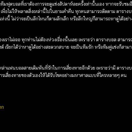
จากทีมฟุตบอลที่เราต้องการจะดูแข่งสัปดาห์ละครั้งเท่านั้นเอง หากจะรับชมอ
เพื่อไม่ให้พลาดสิ่งเหล่านี้ไปในยามค่ำคืน ทุกคนสามารถติดตาม ตารางบ
งนี้ ไม่ว่าจะเป็นลีกไหนก็ตามลีกเล็ก หรือลีกใหญ่ก็สามารถหาดูได้อย่า
งเราไม่เจอ ทุกท่านไม่ต้องห่วงเรื่องนั้นเลย เพราะว่า ตารางบอล สามา
ซต์ เรียกได้ว่าหาดูได้อย่างสะดวกสบาย จะเป็นทีมรัก หรือทีมคู่แข่งก็สาม
หล่าแฟนบอลสายเดิมพันที่รักในการเสี่ยงทายอีกด้วย เพราะว่ามี ตาราง
ยมการเสี่ยงทายของตัวเองให้ได้รับโชคอย่างมหาศาลแบบที่ใครหลายๆ คน
าก