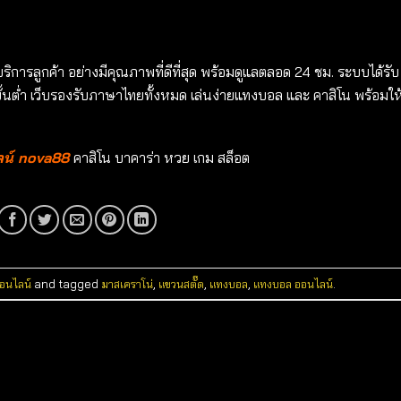
บริการลูกค้า อย่างมีคุณภาพที่ดีที่สุด พร้อมดูแลตลอด 24 ชม. ระบบได้รับ
ั้นต่ำ เว็บรองรับภาษาไทยทั้งหมด เล่นง่ายแทงบอล และ คาสิโน พร้อมให
น์ nova88
คาสิโน บาคาร่า หวย เกม สล็อต
อนไลน์
and tagged
มาสเคราโน่
,
แขวนสตั๊ด
,
แทงบอล
,
แทงบอล ออนไลน์
.