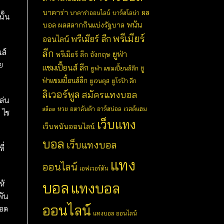
ซัมเมอร์
นี้
บาคาร่า
ผล
บาคาร่าออนไลน์
บาร์เซโลน่า
ั้น
ผลสลากกินแบ่งรัฐบาล
พนัน
บอล
พรีเมียร์
พรีเมียร์ ลีก
ออนไลน์
นส์
ลีก
ยูฟ่า
พรีเมียร์ ลีก อังกฤษ
ย
แชมเปี้ยนส์ ลีก
ยู
ยูฟ่า แชมเปี้ยนส์ลีก
ฟ่าแชมเปี้ยนส์ลีก
ยูเวนตุส
ยูโรป้า ลีก
ลิเวอร์พูล
สมัครแทงบอล
ล่น
หวย
อตาลันต้า
อาร์เซน่อล
เวสต์แฮม
สล็อต
 ไช
เว็บแทง
เว็บพนันออนไลน์
บอล
เว็บแทงบอล
ี่
แทง
ออนไลน์
เอฟเวอร์ตัน
ห้
บอล
แทงบอล
พัน
ออนไลน์
ลอด
แทงบอล ออนไลน์