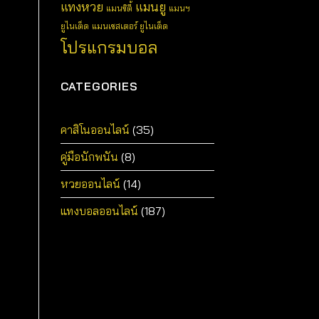
แมนยู
แทงหวย
แมนซิตี้
แมนฯ
ยูไนเต็ด
แมนเชสเตอร์ ยูไนเต็ด
โปรแกรมบอล
CATEGORIES
คาสิโนออนไลน์
(35)
คู่มือนักพนัน
(8)
หวยออนไลน์
(14)
แทงบอลออนไลน์
(187)