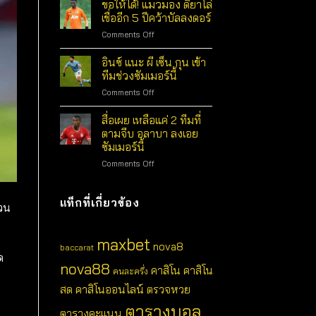
ขอให้ได้! แมวมอง ดิยาโล่
เชื่ออีก 5 ปีคว้าบัลลงดอร์
on
Comments Off
ขอ
ให้
อินซ์ แนะ ผี เซ็น กุน เข้า
ได้!
ทีมช่วงซัมเมอร์นี้
แมวมอง
on
Comments Off
ดิ
อิน
ยา
ซ์
สื่อเผย เหลือแค่ 2 ทีมที่
โล่
แนะ
เชื่อ
ตามจีบ อลาบา ลงเอย
ผี
อีก
ซัมเมอร์นี้
เซ็น
5
on
Comments Off
กุน
ปี
สื่อ
เข้า
คว้า
เผย
ทีม
บัล
เหลือ
ช่วง
แท็กที่เกี่ยวข้อง
ลง
่วน
แค่
ซัมเมอร์
ดอร์
2
นี้
ทีม
maxbet
nova8
ที่
baccarat
ด
ตาม
nova88
คาสิโน
คาสิโน
คนละครึ่ง
จีบ
อ
คาสิโนออนไลน์
สด
ตรวจหวย
ลาบา
ตารางบอล
ลงเอย
ตารางคะแนน