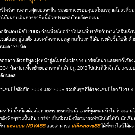
ะรีไทร์จากวงการฟุตบอลอาชีพ ผมอยากจะขอบคุณสโมสรทุกสโมสรที่ผมน
ี่ทำให้ผมจบเส้นทางอาชีพนี้ด้วยประเทศบ้านเกิดของผม”
วอร์เพลท เมื่อปี 2005 ก่อนที่จะโยกย้ายไปเล่นที่บราซิลกับทาง โครินเธีย
เวสต์แฮม ยูไนเต็ด และหลังจากจบฤดูกาลนั้นเขาก็ได้ยกระดับขึ้นไปอีกด้ว
ั้งหมด 139 นัด
อกจาก ลิเวอร์พูล มุ่งหน้าสู่สโมสรใหม่อย่าง บาร์เซโลน่า และเขาก็ได้ลงเ
34 นัด ก่อนที่จะย้ายออกจากถิ่นคัมป์นู 2018 ไปเล่นที่ลีกจีนกับ เหอเป่ย
ูเดียนเตส
่คว้าแชมป์โอลิมปิก 2004 และ 2008 รวมถึงชุดที่ได้รองแชมป์โลก ปี 2014 ท
ราโน่ นั้นก็คงต้องใจหายเพราะเขาเป็นนักเตะที่ทุ่มเทคนนึงไม่ว่าจะเล่นใ
ลังพีคๆช่วงนั้นทีม บาร์ซ่า เป็นทีมหนึ่งที่สามารถทำเงินได้ให้กับนักเดิม
พัน
แทงบอล NOVA88
และสามารถ
สมัครnova88
ได้ที่ทางไลน์ได้ต