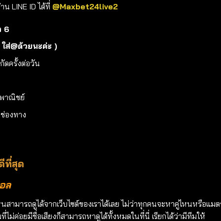
่าน LINE ID ได้ที่
@Maxbet24live2
ง 6
ใส่@ด้วยนะค่ะ )
กัดครั้งต่อวัน
ยพาณิชย์
ุกช่องทาง
ที่สุด
บอล
ี่ไหนสามารถดูได้จากเว็บไซต์ของเราได้เลย ไม่ว่าทุกคนจะหาคู่ไหนหรือแมต
ม่ค่อยมีชื่อเสียงก็สามารถหาดูได้ทั้งหมดในที่นี่ เรียกได้ว่ามีทีมให้