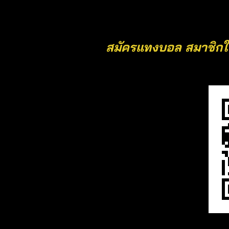
สมัครแทงบอล สมาชิกใ