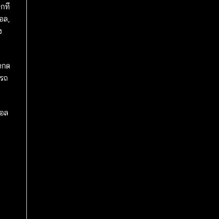
ีกที
อล,
ง
รถกด
ารถ
บอล