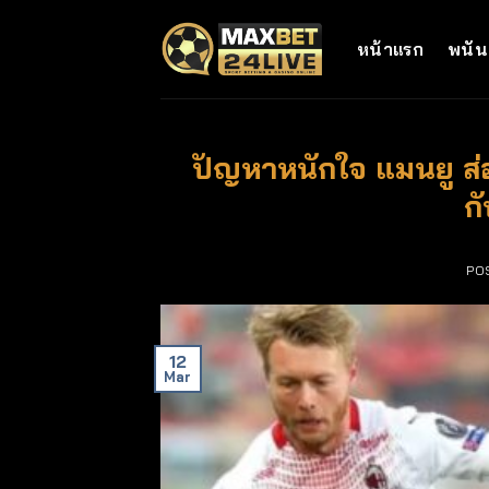
Skip
to
หน้าแรก
พนั
content
ปัญหาหนักใจ แมนยู ส
กั
PO
12
Mar