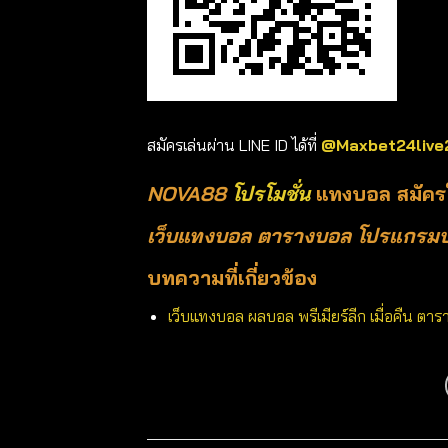
สมัครเล่นผ่าน LINE ID ได้ที่
@Maxbet24live
NOVA88
โปรโมชั่น
แทงบอล สมัครใหม
เว็บแทงบอล ตารางบอล โปรแกรมบอล
บทความที่เกี่ยวข้อง
เว็บแทงบอล ผลบอล พรีเมียร์ลีก เมื่อคืน ตาร