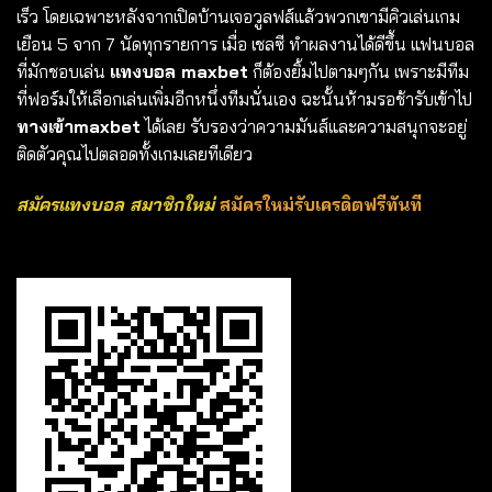
เร็ว โดยเฉพาะหลังจากเปิดบ้านเจอวูลฟส์แล้วพวกเขามีคิวเล่นเกม
เยือน 5 จาก 7 นัดทุกรายการ เมื่อ เชลซี ทำผลงานได้ดีขึ้น แฟนบอล
ที่มักชอบเล่น
แทงบอล maxbet
ก็ต้องยิ้มไปตามๆกัน เพราะมีทีม
ที่ฟอร์มให้เลือกเล่นเพิ่มอีกหนึ่งทีมนั่นเอง ฉะนั้นห้ามรอช้ารับเข้าไป
ทางเข้าmaxbet
ได้เลย รับรองว่าความมันส์และความสนุกจะอยู่
ติดตัวคุณไปตลอดทั้งเกมเลยทีเดียว
สมัครแทงบอล สมาชิกใหม่
สมัครใหม่รับเครดิตฟรีทันที