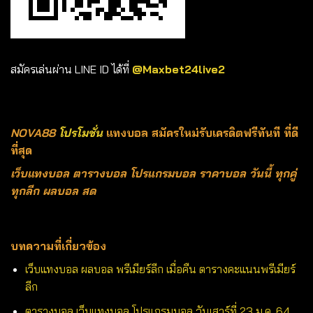
สมัครเล่นผ่าน LINE ID ได้ที่
@Maxbet24live2
NOVA88
โปรโมชั่น
แทงบอล สมัครใหม่รับเครดิตฟรีทันที ที่ดี
ที่สุด
เว็บแทงบอล ตารางบอล โปรแกรมบอล ราคาบอล วันนี้ ทุกคู่
ทุกลีก ผลบอล สด
บทความที่เกี่ยวข้อง
เว็บแทงบอล ผลบอล พรีเมียร์ลีก เมื่อคืน ตารางคะแนนพรีเมียร์
ลีก
ตารางบอล เว็บแทงบอล โปรแกรมบอล วันเสาร์ที่ 23 ม.ค. 64