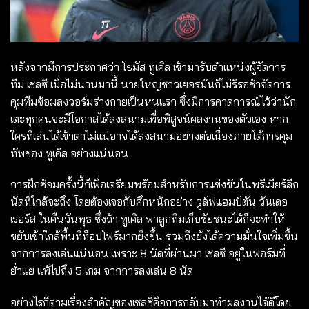
หลังจากมีการประกาศว่า โธมัส ทูเคิล เข้ามารับตำแหน่งผู้จัดการ
ทีม เชลซี เมื่อไม่นานมานี้ นายใหญ่ชาวเยอรมันก็ไม่รีรอช้าจัดการ
คุมทีมซ้อมลงวอร์มร่างกายเป็นหนแรก ซึ่งมีการคาดการณ์ไว้ว่านัก
เตะทุกคนจะมีโอกาสได้ลงสนามเพื่อพิสูจน์ผลงานของตัวเอง หาก
ใครที่เล่นได้เข้าตาไม่แน่อาจได้ลงสนามอย่างต่อเนื่องภายใต้การคุม
ทัพของ ทูเคิล อย่างแน่นอน
การฝึกซ้อมครั้งนี้ก็เพื่อเตรียมพร้อมสำหรับการแข่งขันในพรีเมียร์ลีก
นัดที่ใกล้จะถึง โดยต้องเจอกับศึกหนักอย่าง วูล์ฟแฮมป์ตัน วันเดอ
เรอร์ส ในคืนวันพุธ ซึ่งถ้า ทูเคิล พาลูกทีมเก็บชัยชนะได้ก็จะทำให้
ขยับเข้าใกล้พื้นที่ท็อปโฟร์มากยิ่งขึ้น รวมถึงยังได้ความมั่นใจเพิ่มขึ้น
จากการลงเล่นแน่นอน เพราะ 8 นัดที่ผ่านมา เชลซี อยู่ในฟอร์มที่
ย่ำแย่ แพ้ไปถึง 5 เกม จากการลงเล่น 8 นัด
อย่างไรก็ตามเรื่องสำคัญของเชลซีคือการกลับมาทำผลงานได้ดีโดย