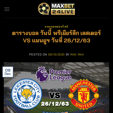
Skip
to
content
แทงบอลออนไลน์
ตารางบอล วันนี้ พรีเมียร์ลีก เลสเตอร์
VS แมนยูฯ วันที่ 26/12/63
POSTED ON
08/12/2020
BY
MAX MAX
08
Dec