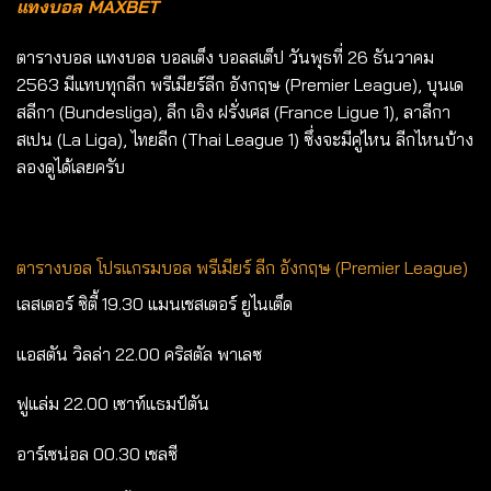
แทงบอล MAXBET
ตารางบอล แทงบอล บอลเต็ง บอลสเต็ป วันพุธที่ 26 ธันวาคม
2563 มีแทบทุกลีก พรีเมียร์ลีก อังกฤษ (Premier League), บุนเด
สลีกา (Bundesliga), ลีก เอิง ฝรั่งเศส (France Ligue 1), ลาลีกา
สเปน (La Liga), ไทยลีก (Thai League 1) ซึ่งจะมีคู่ไหน ลีกไหนบ้าง
ลองดูได้เลยครับ
ตารางบอล โปรแกรมบอล พรีเมียร์ ลีก อังกฤษ
(Premier League)
เลสเตอร์ ซิตี้ 19.30 แมนเชสเตอร์ ยูไนเต็ด
แอสตัน วิลล่า 22.00 คริสตัล พาเลซ
ฟูแล่ม 22.00 เซาท์แธมป์ตัน
อาร์เซน่อล 00.30 เชลซี