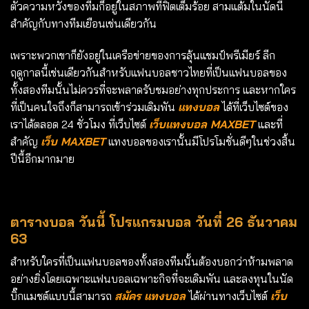
ตัวความหวังของทีมก็อยู่ในสภาพที่ฟิตเต็มร้อย สามแต้มในนัดนี้
สำคัญกับทางทีมเยือนเช่นเดียวกัน
เพราะพวกเขาก็ยังอยู่ในเครือข่ายของการลุ้นแชมป์พรีเมียร์ ลีก
ฤดูกาลนี้เช่นเดียวกัน
สำหรับแฟนบอลชาวไทยที่เป็นแฟนบอลของ
ทั้งสองทีมนั้นไม่ควรที่จะพลาดรับชมอย่างทุกประการ และหากใคร
ที่เป็นคนใจถึงก็สามารถเข้าร่วมเดิมพัน
แทงบอล
ได้ที่เว็บไซต์ของ
เราได้ตลอด 24 ชั่วโมง ที่เว็บไซต์
เว็บแทงบอล MAXBET
และที่
สำคัญ
เว็บ MAXBET
แทงบอลของเรานั้นมีโปรโมชั่นดีๆในช่วงสิ้น
ปีนี้อีกมากมาย
ตารางบอล วันนี้ โปรแกรมบอล วันที่ 26 ธันวาคม
63
สำหรับใครที่เป็นแฟนบอลของทั้งสองทีมนั้นต้องบอกว่าห้ามพลาด
อย่างยิ่งโดยเฉพาะแฟนบอลเฉพาะกิจที่จะเดิมพัน และลงทุนในนัด
บิ๊กแมชต์แบบนี้สามารถ
สมัคร แทงบอล
ได้ผ่านทางเว็บไซต์
เว็บ