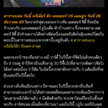
ตารางบอล วันนี้ พรีเมียร์ ลีก เลสเตอร์ VS แมนยูฯ วันที่ 26
ธันวาคม 63
วิเคราะห์ฟุตบอลระหว่างทีม เลสเตอร์ ซิตี้ ที่จะเปิด
บ้านพบกับ แมนเชสเตอร์ ยูไนเต็ด
เจ้าบ้านอย่าง จิ้งจองสยาม เลส
เตอร์ ซิตี้ ยังทำผลงานได้อย่างดีต่อเนื่องและยังติดโผลุ้นแชมป์โดยใน
ตอนนี้ในตารางคะแนนพวกเขานั้นอยู่อันดับ 4
ตารางคะแนน
พรีเมียร์ลีก อัพเดท ล่าสุด
และกองหน้าของทีมอย่าง เจมี่ วาร์ดี้ ในปีนี้เขาก็ซัดไปแล้วคนเดียว
ถึง 9 ประตู ทำให้เขาเป็นแข้งอายุ 30 ปีขึ้นไปที่สามารถติดดาวซัลโว
ได้อย่างต่อเนื่อง 3 ปีติด ในนัดนี้พวกเขาต้องการเก็บ 3 แต้มเพื่อที่จะ
ลุ้นแชมป์ในปีนี้ต่อไป
ส่วนทางฝั่งทีมเยือนอย่าง ปีศาจแดง ในปีนี้พวกเขาเป็นทีมที่
สามารถเล่นนอกบ้านได้อย่างยอดเยี่ยมและสามารถคัมแบ็คจากการ
โดนตามหลังได้มาแล้ว 4 นัดติดด้วยกัน พวกเขาไม่แพ้ใครนับตั้งแต่
พบกับ อาร์เซน่อล เมื่อเดือนที่ผ่านมา และในปีนี้ บรูโน่ แฟร์นันเดส