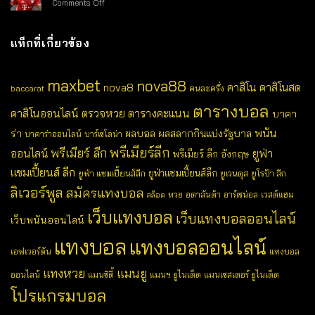
on
Comments Off
ผี
เชื่อ
สื่อ
เซ็น
อีก
เผย
กุน
5
เหลือ
เข้า
แท็กที่เกี่ยวข้อง
ปี
แค่
ทีม
คว้า
2
ช่วง
บัล
ทีม
ซัมเมอร์
ลง
maxbet
nova88
คาสิโน
nova8
คาสิโนสด
ที่
คนละครึ่ง
baccarat
นี้
ดอร์
ตาม
ตารางบอล
จีบ
คาสิโนออนไลน์
ตารางคะแนน
ตรวจหวย
บาคา
อ
ผลสลากกินแบ่งรัฐบาล
พนัน
ร่า
ผลบอล
บาคาร่าออนไลน์
บาร์เซโลน่า
ลาบา
ลงเอย
พรีเมียร์ลีก
พรีเมียร์ ลีก
ยูฟ่า
ออนไลน์
พรีเมียร์ ลีก อังกฤษ
ซัมเมอร์
แชมเปี้ยนส์ ลีก
นี้
ยูฟ่าแชมเปี้ยนส์ลีก
ยูฟ่า แชมเปี้ยนส์ลีก
ยูเวนตุส
ยูโรป้า ลีก
ลิเวอร์พูล
สมัครแทงบอล
หวย
อตาลันต้า
อาร์เซน่อล
เวสต์แฮม
สล็อต
เว็บแทงบอล
เว็บแทงบอลออนไลน์
เว็บพนันออนไลน์
แทงบอล
แทงบอลออนไลน์
เอฟเวอร์ตัน
แทงบอล
แมนยู
แทงหวย
ออนไลน์
แมนซิตี้
แมนฯ ยูไนเต็ด
แมนเชสเตอร์ ยูไนเต็ด
โปรแกรมบอล