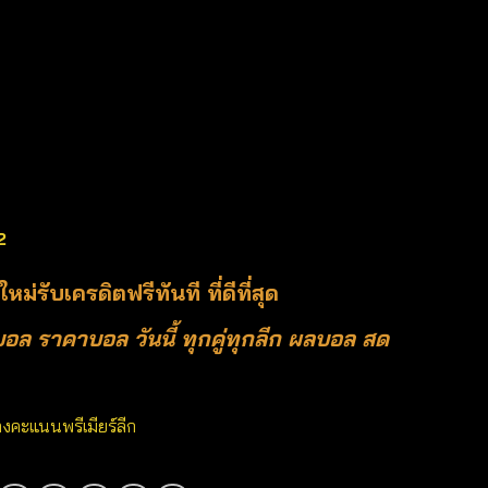
2
่รับเครดิตฟรีทันที ที่ดีที่สุด
 ราคาบอล วันนี้ ทุกคู่ทุกลีก ผลบอล สด
างคะแนนพรีเมียร์ลีก