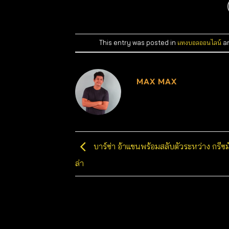
This entry was posted in
แทงบอลออนไลน์
a
MAX MAX
บาร์ซ่า อ้าแขนพร้อมสลับตัวระหว่าง กรีซม
ล่า