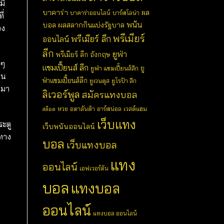
ี่
ซัมเมอร์
นี้
บาคาร่า
ผล
บาคาร่าออนไลน์
บาร์เซโลน่า
ี่
ผลสลากกินแบ่งรัฐบาล
พนัน
บอล
อง
พรีเมียร์
พรีเมียร์ ลีก
ออนไลน์
ลีก
ยูฟ่า
พรีเมียร์ ลีก อังกฤษ
กๆ
แชมเปี้ยนส์ ลีก
ยู
ยูฟ่า แชมเปี้ยนส์ลีก
คน
ฟ่าแชมเปี้ยนส์ลีก
ยูเวนตุส
ยูโรป้า ลีก
านมา
ลิเวอร์พูล
สมัครแทงบอล
หวย
อตาลันต้า
อาร์เซน่อล
เวสต์แฮม
สล็อต
เว็บแทง
ระตู
เว็บพนันออนไลน์
 ทาง
บอล
เว็บแทงบอล
แทง
ออนไลน์
เอฟเวอร์ตัน
บอล
แทงบอล
ออนไลน์
แทงบอล ออนไลน์