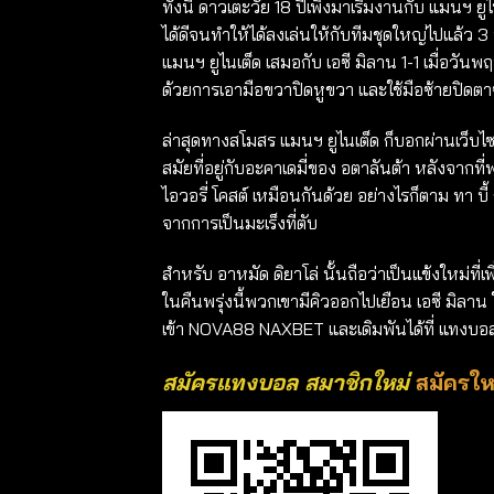
ทั้งนี้ ดาวเตะวัย 18 ปีเพิ่งมาเริ่มงานกับ แมนฯ
ได้ดีจนทำให้ได้ลงเล่นให้กับทีมชุดใหญ่ไปแล้ว 3 
แมนฯ ยูไนเต็ด เสมอกับ เอซี มิลาน 1-1 เมื่อวันพฤ
ด้วยการเอามือขวาปิดหูขวา และใช้มือซ้ายปิด
ล่าสุดทางสโมสร แมนฯ ยูไนเต็ด ก็บอกผ่านเว็บไซต์ข
สมัยที่อยู่กับอะคาเดมี่ของ อตาลันต้า หลังจาก
ไอวอรี่ โคสต์ เหมือนกันด้วย อย่างไรก็ตาม ทา บี้ 
จากการเป็นมะเร็งที่ตับ
สำหรับ อาหมัด ดิยาโล่ นั้นถือว่าเป็นแข้งใหม่
ในคืนพรุ่งนี้พวกเขามีคิวออกไปเยือน เอซี มิลา
เข้า NOVA88 NAXBET และเดิมพันได้ที่ แทง
สมัครแทงบอล สมาชิกใหม่
สมัครใหม