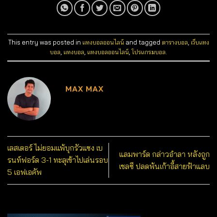
This entry was posted in
แทงบอลออนไลน์
and tagged
ตารางบอล
,
เว็บแทง
บอล
,
แทงบอล
,
แทงบอลออนไลน์
,
โปรแกรมบอล
.
MAX MAX
เลสเตอร์ ไม่ยอมแพ้บุกรัวแซง เบ
แลมพาร์ด กล่าวอำลา หลังถูก
รนท์ฟอร์ด 3-1 ทะลุเข้าไปเล่นรอบ
เชลซี ปลดพ้นเก้าอี้สายฟ้าแลบ
5 เอฟเอคัพ