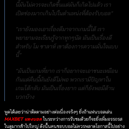
นี้มันไม่ควรจะเกิดขึ้นแต่มันก็เกิดไปแล้ว เรา
เปิดช่องมากเกินไปในตำแหน่งที่ต้องรับบอล”
“เรายังมองเอาเรื่องดีมาจากเกมนี้ได้ เรา
พยายามจะเรียนรู้จากทุกๆนัด มันเป็นเรื่องดี
สำหรับ โม ซาลาห์ เขาต้องการความมั่นใจแบบ
นี้”
“มันเป็นเกมที่ยาก เราก็อยากจะเอาชนะเหมือน
กันแต่คืนนี้มันยังดีไม่พอ พวกเรามีปัญหาใน
เกมโต้กลับ มันเป็นเรื่องยาก แต่ก็ยังพอมีด้าน
บวกบ้าง
พูดได้เลยว่าน่าติดตามอย่างต่อเนื่องจริงๆ ยิ่งถ้าแฟนบอลเล่น
MAXBET แทงบอล
ในระหว่างการรับชมด้วยก็จะยิ่งเพิ่มอรรถรส
ในดูมากเข้าไปใหญ่ ดังนั้นคนชอบบอลไม่ควรพลาดโอกาสนี้ไปอย่าง