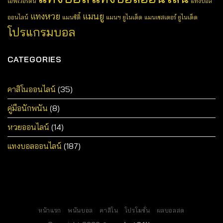
เอฟเวอร์ตัน
แทงบอล
แมนยู
แทงหวย
ออนไลน์
แมนซิตี้
แมนฯ ยูไนเต็ด
แมนเชสเตอร์ ยูไนเต็ด
โปรแกรมบอล
CATEGORIES
คาสิโนออนไลน์
(35)
คู่มือนักพนัน
(8)
หวยออนไลน์
(14)
แทงบอลออนไลน์
(187)
หน้าแรก
พนันบอล
คาสิโน
โปรโมชั่น
ผลบอลสด