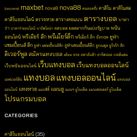
ทีม
ซัมเมอร์
ลง
maxbet
nova88
คาสิโน
nova8
คาสิโนสด
ที่
คนละครึ่ง
baccarat
นี้
ดอร์
ตาม
ตารางบอล
จีบ
คาสิโนออนไลน์
ตารางคะแนน
ตรวจหวย
บาคา
อ
ผลสลากกินแบ่งรัฐบาล
พนัน
ร่า
ผลบอล
บาคาร่าออนไลน์
บาร์เซโลน่า
ลาบา
ลงเอย
พรีเมียร์ลีก
พรีเมียร์ ลีก
ยูฟ่า
ออนไลน์
พรีเมียร์ ลีก อังกฤษ
ซัมเมอร์
แชมเปี้ยนส์ ลีก
นี้
ยูฟ่าแชมเปี้ยนส์ลีก
ยูฟ่า แชมเปี้ยนส์ลีก
ยูเวนตุส
ยูโรป้า ลีก
ลิเวอร์พูล
สมัครแทงบอล
หวย
อตาลันต้า
อาร์เซน่อล
เวสต์แฮม
สล็อต
เว็บแทงบอล
เว็บแทงบอลออนไลน์
เว็บพนันออนไลน์
แทงบอล
แทงบอลออนไลน์
เอฟเวอร์ตัน
แทงบอล
แมนยู
แทงหวย
ออนไลน์
แมนซิตี้
แมนฯ ยูไนเต็ด
แมนเชสเตอร์ ยูไนเต็ด
โปรแกรมบอล
CATEGORIES
คาสิโนออนไลน์
(35)