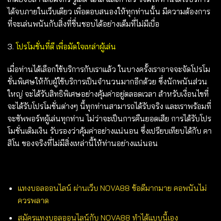
ได้จบภายในเว็บเดียว เพื่อตอบสนองให้ทุกท่านนั้น มีความต้องการ
ที่จะเล่นพนันกับสิ่งที่ชื่นชอบได้อย่างเต็มที่ไม่มีเบื่อ
3.
โปรโมชั่นที่ดี เพื่อมัดใจเหล่าผู้เล่น
เมื่อท่านได้เลือกใช้บริการกับเราแล้ว ในบางครั้งเราอาจจะจัดโปรโม
ชั่นพิเศษให้กับผู้ใช้บริการเป็นจำนวนมากอีกด้วย ซึ่งนักพนันส่วน
ใหญ่ จะได้รับสิทธิพิเศษอย่างคุ้มค่าอยู่ตลอดเวลา สำหรับเงื่อนไขที่
จะได้รับโปรโมชั่นต่างๆ นี้ทุกท่านสามารถได้รับจริง และเราพร้อมที่
จะซัพพอร์ทผู้เล่นทุกท่าน ไม่ว่าจะเป็นการคืนยอดเสีย การได้รับโปร
โมชั่นเติมเงิน รับรองว่าคุ้มค่าอย่างแน่นอน ซึ่งเปรียบเทียบได้กับ คา
สิโน ของจริงที่ไม่มีสิ่งเหล่านี้ให้ท่านอย่างแน่นอน
แทงบอลออนไลน์ ผ่านเว็บ NOVA88 ข้อดีมากมาย คอพนันไม่
ควรพลาด
สมัครแทงบอลออนไลน์กับ NOVA88 ทำได้แบบนี้เอง