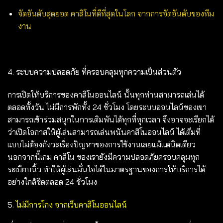
จัดอันดับสุดยอด คาสิโนที่ดีที่สุดในโลก จากการจัดอันดับของทีม
งาน
4. ระบบความปลอดภัย ที่ครอบคลุมทุกความเป็นส่วนตัว
การเปิดให้บริการของคาสิโนออนไลน์ นั้นทุกท่านสามารถเล่นได้
ตลอดทั้งวัน ไม่มีการพักทั้ง 24 ชั่วโมง โดยระบบออนไลน์ของเขา
สามารถเข้าร่วมสนุกในการเดิมพันได้ทุกที่ทุกเวลา จึงอาจจะเรียกได้
ว่าเปิดโอกาสให้ผู้เล่นสามารถเล่นพนันคาสิโนออนไลน์ ได้เต็มที่
แบบไม่ต้องกังวลเรื่องปัญหาของการใช้งานเลยแม้แต่นิดเดียว
นอกจากนี้เกม คาสิโน ของเรายังมีความปลอดภัยครอบคลุมทุก
ระเบียบนิ้ว ทำให้ผู้เล่นมั่นใจได้ในมาตรฐานของการให้บริการได้
อย่างใกล้ชิดตลอด 24 ชั่วโมง
5.
ไม่มีการโกง จากเว็บคาสิโนออนไลน์